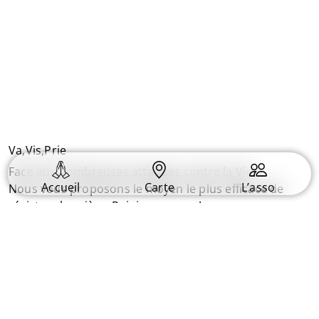
Va,Vis,Prie
Face aux nombreuses attaques contre la Vie.
Accueil
Carte
L’asso
Nous vous proposons le moyen le plus efficace de
résister : la prière. Rejoignez nous !
Informations
Plan du Site
Conditions générales
Contact