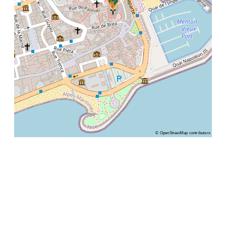
©
OpenStreetMap
contributors