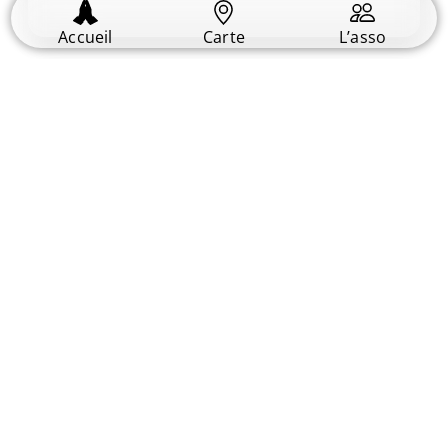
Lire
Accueil
Carte
L’asso
NDML 3 juin 2025
31 mai 2023
Rosaire pour la Vie en direct sur Ndml
(youtube)
Lire
Va,Vis,Prie