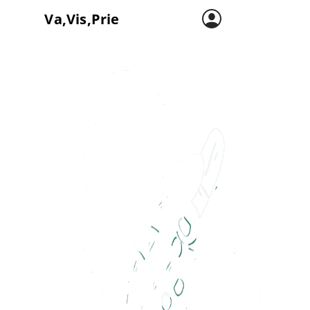
Va,Vis,Prie
Accueil
Carte
L’asso