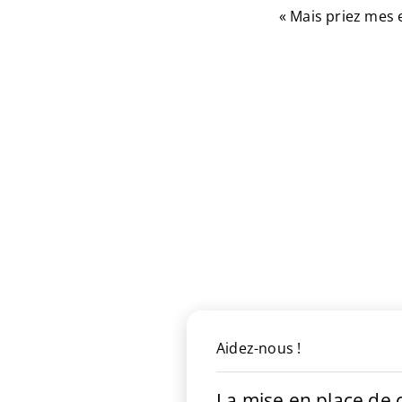
« Mais priez mes 
Aidez-nous !
La mise en place de c