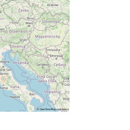
©
OpenStreetMap
contributors