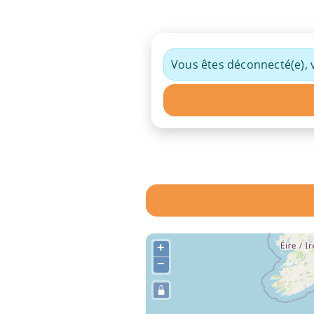
Vous êtes déconnecté(e), v
+
−