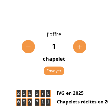
J'offre
1
chapelet
Envoyer
IVG en 2025
2
5
1
2
7
0
Chapelets récités en 
0
9
9
7
1
1