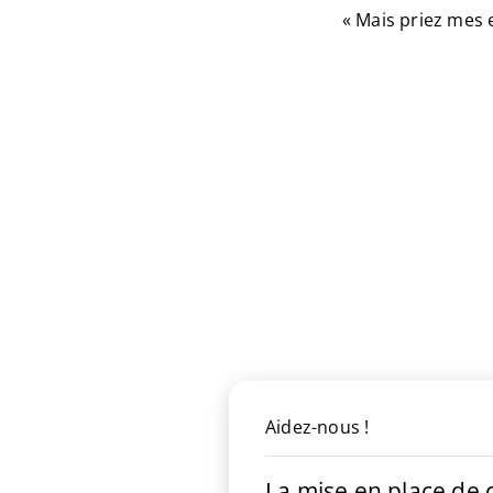
« Mais priez mes 
Aidez-nous !
La mise en place de c