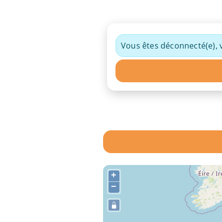
Vous êtes déconnecté(e), v
+
−