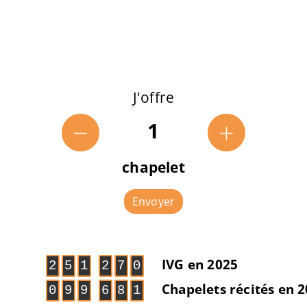
J'offre
1
chapelet
Envoyer
IVG en 2025
2
5
1
2
7
0
Chapelets récités en 
0
9
9
6
8
1