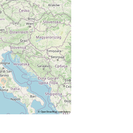
©
OpenStreetMap
contributors