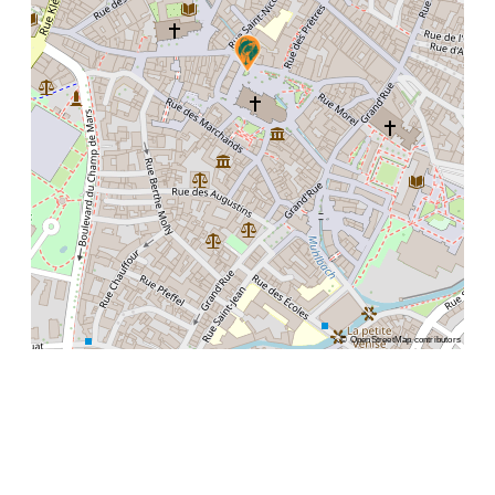
©
OpenStreetMap
contributors